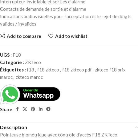
Interrupteur inviolable et sorties d’alarme
Contacts de demande de sortie et d’alarme
Indications audiovisuelles pour l’acceptation et le rejet de doigts
valides / invalides
Add to compare
Add to wishlist
UGS :
F18
Catégorie :
ZKTeco
Étiquettes :
f18
,
f18 zkteco
,
f18 zkteco pdf
,
zkteco f18 prix
maroc
,
zkteco maroc
Share:
Description
Pointeuse biométrique avec côntrole d’accès F18 ZKTeco