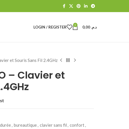
0
LOGIN / REGISTER
0,00
د.م.
ier et Souris Sans Fil 2.4GHz
 – Clavier et
2.4GHz
st
 durée
,
bureautique
,
clavier sans fil
,
confort
,