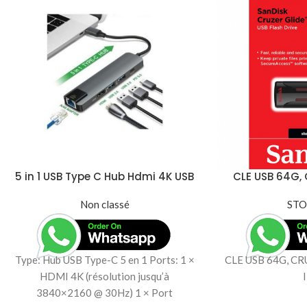
5 in 1 USB Type C Hub Hdmi 4K USB
CLE USB 64G, 
C Hub to Gigabit Ethernet Rj45
3X
Lan Adapter for Macbook Pro
Non classé
ST
Type: Hub USB Type-C 5 en 1 Ports: 1 ×
CLE USB 64G, CR
HDMI 4K (résolution jusqu’à
3840×2160 @ 30Hz) 1 × Port