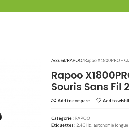
Accueil
RAPOO
Rapoo X1800PRO – Clav
Rapoo X1800PRO
Souris Sans Fil 
Add to compare
Add to wishli
Catégorie :
RAPOO
Étiquettes :
2.4GHz
,
autonomie longue