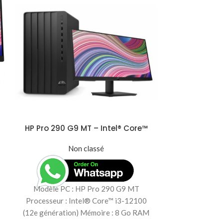
HP Pro 290 G9 MT – Intel® Core™
Rapoo M20
i3-12100, 8 Go RAM DDR4, 1 To HDD,
Er
avec Écran HP P22v G5 21.5″
Non classé
(5W7V1ES)
Modèle PC : HP Pro 290 G9 MT
Marque : Rap
Processeur : Intel® Core™ i3-12100
Souris sans 
(12e génération) Mémoire : 8 Go RAM
Portée :